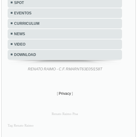
SPOT
EVENTOS
CURRICULUM
NEWS
VIDEO
DOWNLOAD
RENATO RAIMO - C.F. RMARNT63E05I158T
[
Privacy
]
Renato Raimo Pisa
Tag Renato Raimo