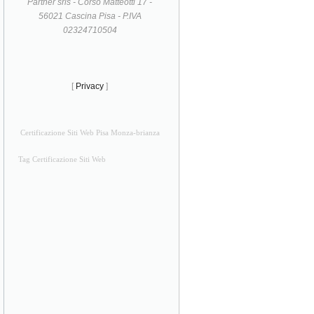
Partner srls - Corso Matteotti 17 -
56021 Cascina Pisa - P.IVA
02324710504
[
Privacy
]
Certificazione Siti Web Pisa Monza-brianza
Tag Certificazione Siti Web