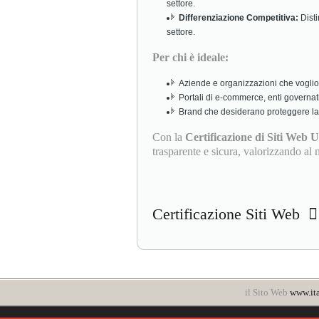
settore.
Differenziazione Competitiva:
Disti
settore.
Per chi è ideale:
Aziende e organizzazioni che voglion
Portali di e-commerce, enti governati
Brand che desiderano proteggere la l
Con la
Certificazione di Siti Web Uf
trasparente e sicura, valorizzando al 
Certificazione Siti Web
il Sito Web
www.ita