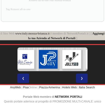
Koinext all-in-one Pisa Monza-brianza
Tag Koinext all-in-one
il Sito Web
www.italy.monza-brianza.it
è membro di NetworkPortali.it | [
Aggiungi
la tua Azienda al Network di Portali
]
❮
❯
AnyWeb
|
Pisa
Online |
Piazza Armerina
|
Hotels Web
|
Italia Search
Portale Web membro di
NETWORK PORTALI
Questo portale aderisce al progetto di PROMOZIONE MULTI-CANALE: unico