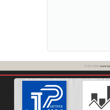
il Sito Web
www.ita