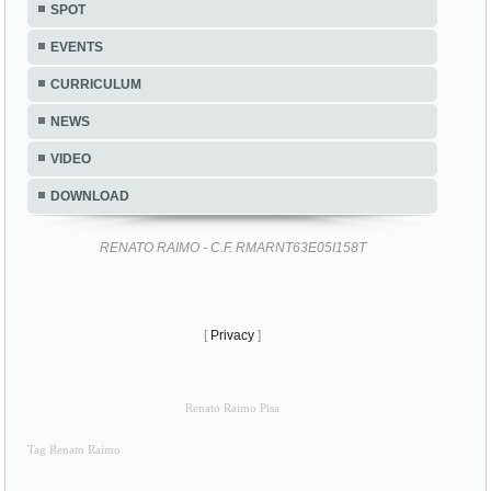
SPOT
EVENTS
CURRICULUM
NEWS
VIDEO
DOWNLOAD
RENATO RAIMO - C.F. RMARNT63E05I158T
[
Privacy
]
Renato Raimo Pisa
Tag Renato Raimo